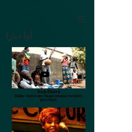
GTM-5LHRHSV
أوا ديارا
عودة
Awa Diarra
Bilder sind in der Regel urheberrechtlich
geschützt.