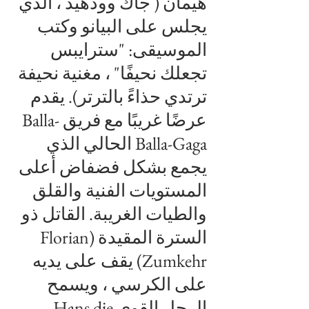
هيمان (
جاك وودهيد
، الذي
يجلس على البيانو وكتب
الموسيقى: "سترايبس
تجعلك نحيفًا" ، مغنية نحيفة
ترتدي حذاءً بالترتر). يقدم
عرضًا غريبًا مع فريق Balla-
Balla-Gaga الحالي الذي
يجمع بشكل فضفاض أعلى
المستويات الفنية والقلق
والطيات الغريبة. القاتل ذو
السترة المقيدة (Florian
Zumkehr) يقف على يديه
على الكرسي ، ويسمح
الرجل القوي Hans die