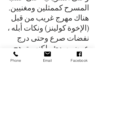
المسرح كممثلين ومغنيين.
هناك مهرج غريب من قبل
(الإخوة كولينز) ونكات أبله ،
نفضات صرع وحتى درج
عرض صدئ ولكنه متوهج
في سلة المهملات. أنبوب
Phone
Email
Facebook
الطاقة
(سارة بودين)
يتحول مثل ليلي مارلين
البني إلى جوزفين بيكر. من
خلال خياطة اللحف
المتقطعة والتجريد الهزلي
، تدفع زملائها المرضى إلى
الأمام كنجوم محتملين.