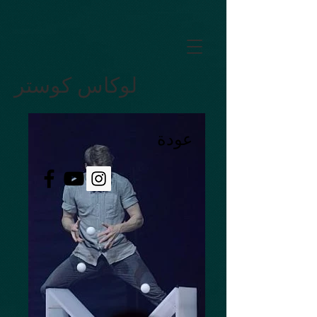
GTM-5LHRHSV
لوكاس كوستر
عودة