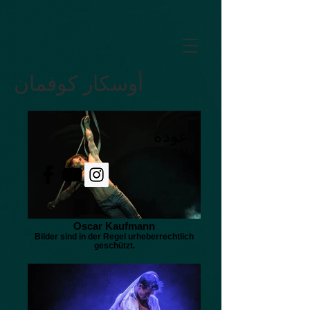
GTM-5LHRHSV
أوسكار كوفمان
عودة
Oscar Kaufmann
Bilder sind in der Regel urheberrechtlich
geschützt.