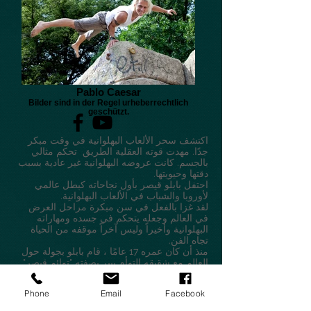
Pablo Caesar
Bilder sind in der Regel urheberrechtlich
geschützt.
اكتشف سحر الألعاب البهلوانية في وقت مبكر
جدًا. مهدت قوته العقلية الطريق تحكم مثالي
بالجسم. كانت عروضه البهلوانية غير عادية بسبب
دقتها وحيويتها.
احتفل بابلو قيصر بأول نجاحاته كبطل عالمي
لأوروبا والشباب في الألعاب البهلوانية.
لقد غزا بالفعل في سن مبكرة مراحل العرض
في العالم وجعله يتحكم في جسده ومهاراته
البهلوانية وأخيراً وليس آخراً موقفه من الحياة
تجاه الفن.
منذ أن كان عمره 17 عامًا ، قام بابلو بجولة حول
العالم مع شقيقه التوأم بيير بصفته "توائم قيصر"
الأسطورية. لعبوا مع شيرلي باسي وشارون
وأوزي أوزبورن وكليف ريتشارد وأندريا بوتشيلي.
Phone
Email
Facebook
قاموا بأداء عرضهم الفردي "Caesar Twins" في
لندن ويستند ودعتهم الملكة إليزابيث الثانية إلى