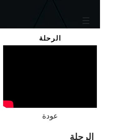
GTM-5LHRHSV
الرحلة
عودة
الرحلة