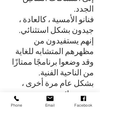
الجدد.
فنانو الأمسية ، كالعادة ،
جيدون بشكل استثنائي.
إنهم يستفيدون من
مظهرهم المتشابه للغاية
وقد وضعوا برنامجًا ممتازًا
من الناحية الفنية.
بشكل عام مرة أخرى ،
عرض رائع يستحق
المشاهدة مع فنانين رائعين
Phone
Email
Facebook
يتألقون بشكل فردي
ويتألقون معًا! دائما
مضيفين مضحكين