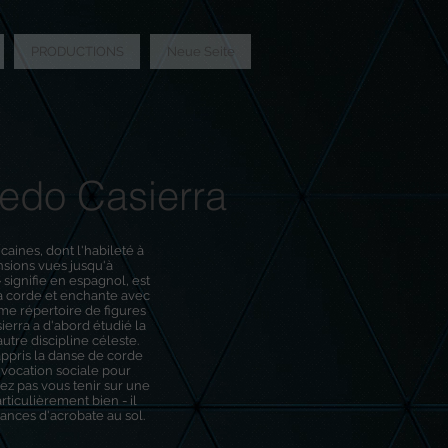
PRODUCTIONS
Neue Seite
edo Casierra
caines, dont l'habileté à
sions vues jusqu'à
signifie en espagnol, est
a corde et enchante avec
me répertoire de figures
ierra a d'abord étudié la
utre discipline céleste.
appris la danse de corde
 vocation sociale pour
z pas vous tenir sur une
rticulièrement bien - il
ances d'acrobate au sol.