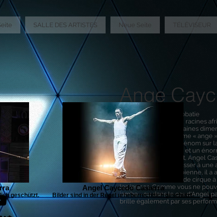
eite
SALLE DES ARTISTES
Neue Seite
TÉLÉVISEUR
Ange Cayc
Danse funèbre et acrobatie
Un sud-américain aux racines afri
la corde dépasse certaines dimen
présent : Angel, comme « ange » 
à la hauteur de son prénom sur l
une aisance dansante et un énor
difficiles. Incidemment, Angel Cas
théologie avant de passer à une a
Dans sa patrie colombienne, il a 
raide dans une école de cirque à
les jeunes. Comme vous ne pouve
rra
Angel Caycedo Casierra
jambe - ou dans le cas d'Angel pa
lich geschützt.
Bilder sind in der Regel urheberrechtlich geschützt.
brille également par ses perform