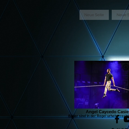
GTM-5LHRHSV
Neue Seite
Neue S
Angel Caycedo Casie
Bilder sind in der Regel urheberrecht