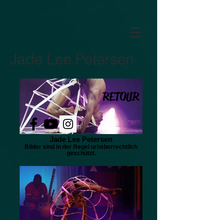
GTM-5LHRHSV
Jade Lee Petersen
RETOUR
Jade Lee Petersen
Bilder sind in der Regel urheberrechtlich
geschützt.