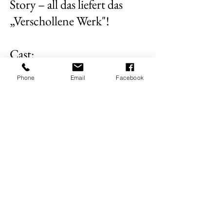
Story – all das liefert das
„Verschollene Werk"!
Cast:
Markus Pabst - Beflügeltes
Phone
Email
Facebook
Wort
Jack Woodhead -
BeFLÜGELter Gesang
Tim Kriegler - Strapaten
Anthony Venisse -
Clownerie
Collectif A4 - Tom, Alluana,
Julien, Emilie - Rhönrad,