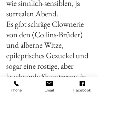
wie sinnlich-sensiblen, ja
surrealen Abend.
Es gibt schräge Clownerie
von den (Collins-Brüder)
und alberne Witze,
epileptisches Gezuckel und
sogar eine rostige, aber
leuchtende Showtreppe in
der Klapsmühle.
Phone
Email
Facebook
Powerröhre
(Sarah Bowden)
mutiert als braune Lili
Marleen zur Josephine
Baker. Staccatosteppend