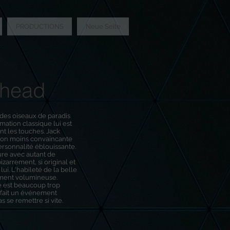
PRODUCTIONS
Neue Seite
head
r des oiseaux de paradis
mation classique lui est
nt les touches. Jack
on moins convaincante
personnalité éblouissante.
ure avec autant de
bizarrement, si original et
ui. L'habileté de la belle
ment volumineuse.
e est beaucoup trop
 fait un événement
 se remettre si vite.