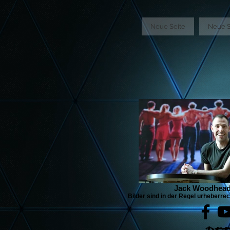
GTM-5LHRHSV
Neue Seite
Neue S
Jack Woodhea
Bilder sind in der Regel urheberrec