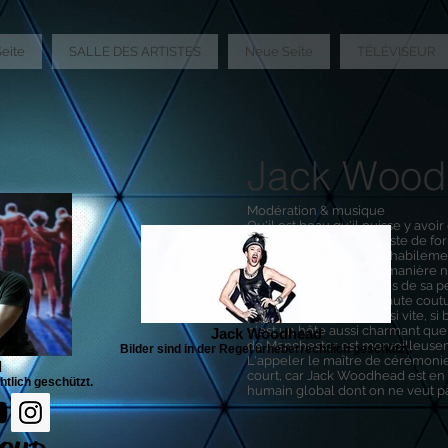
eite
SALLE DES ARTISTES
Neue Seite
TÉLÉVISEUR
Jack Wood
Modération & musique
Qu'il est beau qu'il puisse y avoi
dans le monde : le pianiste de for
enlevé dès qu'il frappe habileme
Woodhead incarne de manière n
toutes les autres facettes de sa 
Personne ne porte la haute cout
désinvolture, ne pense si vite, si 
n'est un hôte aussi charmant que l
Jack Woodhead
de Manchester est merveilleuse
Bilder sind in der Regel urheberrechtlich geschützt.
L'appeler le maître de cérémoni
d
court, car Jack Woodhead est en
htlich geschützt.
humain global dont on ne veut pas