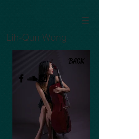
GTM-5LHRHSV
Lih-Qun Wong
BACK