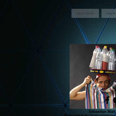
GTM-5LHRHSV
Neue Seite
Neue 
Sebastian Matt
Bilder sind in der Regel urheberrec