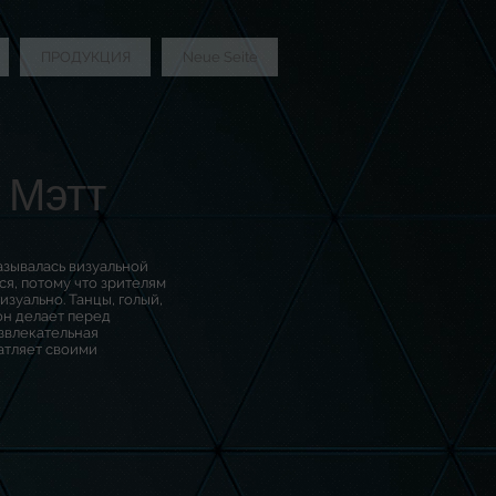
ПРОДУКЦИЯ
Neue Seite
 Мэтт
азывалась визуальной
ся, потому что зрителям
зуально. Танцы, голый,
 он делает перед
азвлекательная
атляет своими