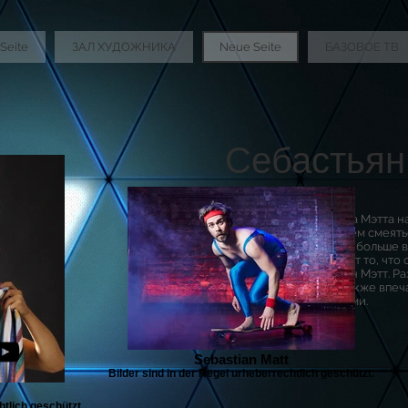
Seite
ЗАЛ ХУДОЖНИКА
Neue Seite
БАЗОВОЕ ТВ
Себастьян
Визуальная комедия
Программа Себастьяна Мэтта н
комедией. Было над чем смеять
предлагалось намного больше ви
готовка - так описывает то, что
людьми, сам Себастьян Мэтт. Р
программа, которая также впеч
техническими изысками.
Sebastian Matt
Bilder sind in der Regel urheberrechtlich geschützt.
htlich geschützt.