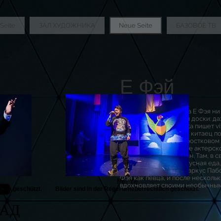
Seite
ЗАЛ ХУДОЖНИКА
Neue Seite
БАЗОВОЕ ТВ
Е Фэй
пение
Жизненный путь певца Е Фэя ни 
сходится с чертежной доски: д
воображении такая vita пишет vi
саму жизнь: 30-летний китаец п
музыка и пение в подростковом 
он отдал предпочтение актерск
потом открыл ресторан. Там, в с
радовала не только вкусная еда,
образом, режиссер Маркус Пабс
Фэя как певца, и после несколь
Fei Ye
вдохновляет своими необычным
tlich geschützt.
Bilder sind in der Regel urheberrechtlich geschützt.
АД