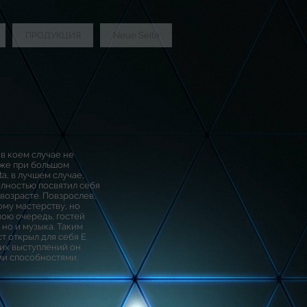
ПРОДУКЦИЯ
Neue Seite
в коем случае не
аже при большом
ta, в лучшем случае,
олностью посвятил себя
возрасте. Повзрослев,
ому мастерству, но
вою очередь, гостей
 но и музыка. Таким
т открыл для себя Е
ких выступлений он
и способностями.