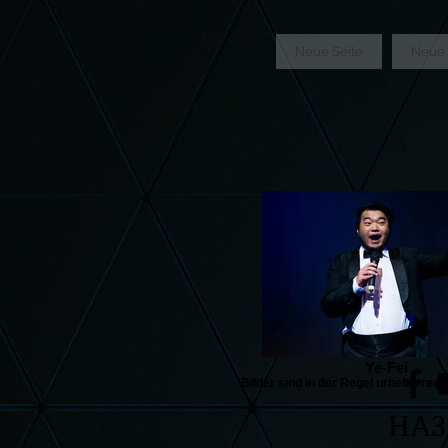
GTM-5LHRHSV
Neue Seite
Neue 
Ye-Fei
Bilder sind in der Regel urheberrech
НАЗ