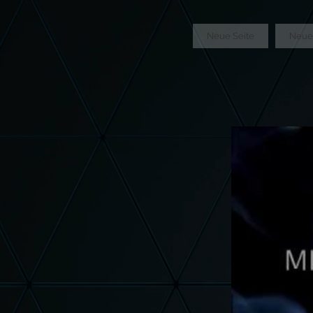
GTM-5LHRHSV
Neue Seite
Neue 