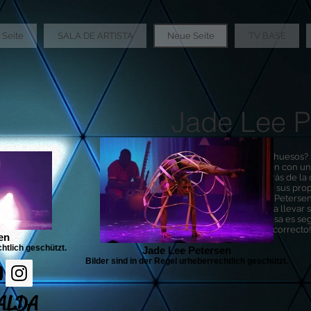
Seite
SALA DE ARTISTA
Neue Seite
TV BASE
Jade Lee P
Contorsión y seda aérea
¿Puede haber gente sin huesos?
fascinado cuando alguien con una
rostro cruza los pies detrás de la
casualmente a través de sus prop
El sudafricano Jade Lee Peterse
oficio y esta vez volverá a llevar
escenario ... ¡Pero una cosa es se
y el corazón en el lugar correcto!
en
chtlich geschützt.
Jade Lee Petersen
Bilder sind in der Regel urheberrechtlich geschützt.
ALDA