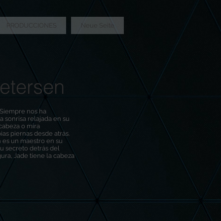
PRODUCCIONES
Neue Seite
etersen
 Siempre nos ha
 sonrisa relajada en su
 cabeza o mira
ias piernas desde atrás.
n es un maestro en su
 su secreto detrás del
gura, Jade tiene la cabeza