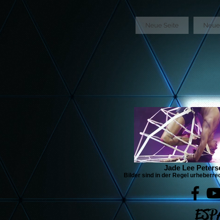
GTM-5LHRHSV
Neue Seite
Neue 
Jade Lee Peters
Bilder sind in der Regel urheberre
ESP