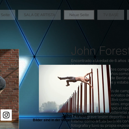
Seite
SALA DE ARTISTA
Neue Seite
TV BASE
John Fores
Encontrado a la edad de 6 años le
la competición.
Estuvo activo en deportes compet
En primer lugar siete años como 
título del campeonato de Berlín
él practicaba acrobacias y estaba
selección alemana.
Además de varios títulos de cam
llevó calor dos Campeonatos de
Desde 2007 John es activo como a
participa en artes marciales, eng
acrobacias y tiene ¡rompió el r
"la mayor cantidad de volteretas
John Förster
Tras una grave lesión deportiva a
Bilder sind in der Regel urheberrechtlich geschützt.
mismo como artista berlinés con a
fotografía y tuvo su propia exposi