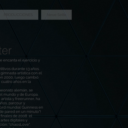
PRODUCCIONES
Neue Seite
ter
 encanta el ejercicio y
itivos durante 13 años.
gimnasta artística con el
 en 2000, luego cambió
 cuatro años en la
peonato alemán, se
l mundo y de Europa.
rtista y freerunner, ha
años, parcour y
écord mundial Guinness en
 de pared en un minuto"!
 finales de 2008 el
rtes digitales y
ción: "chaosLove".