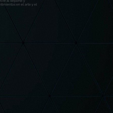
lve al deporte y
timientos en el arte y el