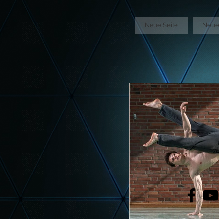
GTM-5LHRHSV
Neue Seite
Neue 