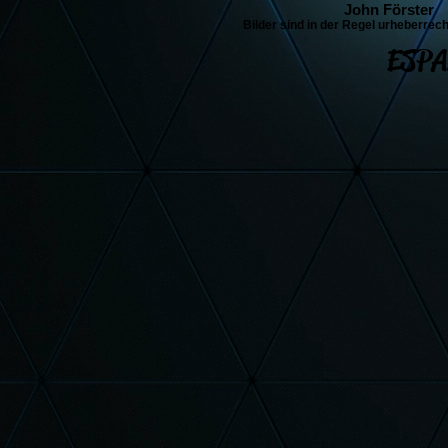
John Förster
Bilder sind in der Regel urheberrech
ESPA