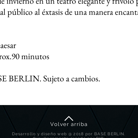
e invierno en un teatro elegante y frívolo p
a al público al éxtasis de una manera enca
aesar
rox.90 minutos
E BERLIN. Sujeto a cambios.
Volver arriba
Desarrollo y diseño web @ 2018 por BASE BERLIN.