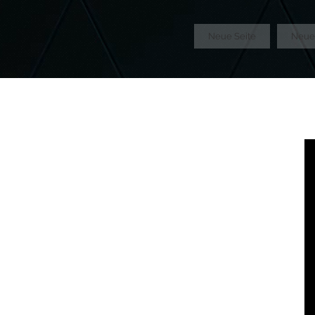
GTM-5LHRHSV
Neue Seite
Neue 