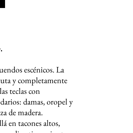
.
tuendos escénicos. La
astuta y completamente
as teclas con
ndarios: damas, oropel y
eza de madera.
en tacones altos,