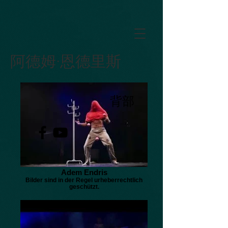
GTM-5LHRHSV
阿德姆·恩德里斯
背部
Adem Endris
Bilder sind in der Regel urheberrechtlich
geschützt.