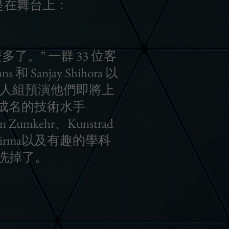
是在舞台上：
。” 一群 33 位客
anjay Shihora 以
作為歌唱二人組預演他們即將上
斯特成名的技術水手
umkehr、Kunstrad
字 Girma以及有趣的學科
洗掉了。