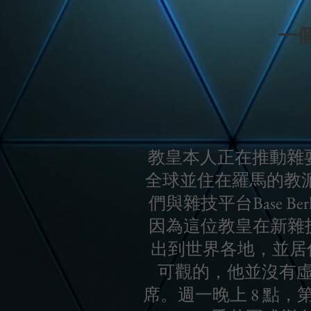
一
教皇本人正在推動雜
全球並住在羅馬的教派
們與雜技平台Base 
因為這位教皇在新雜技界
出到世界各地，並居
可觀的，他並沒有虛
席。週一晚上 8 點