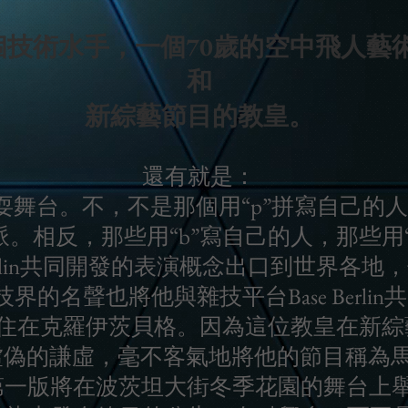
個技術水手，一個70歲的空中飛人藝
和
新綜藝節目的教皇。
還有就是：
耍舞台。不，不是那個用“p”拼寫自己的
。相反，那些用“b”寫自己的人，那些用“
Berlin共同開發的表演概念出口到世界各
的名聲也將他與雜技平台Base Berli
住在克羅伊茨貝格。因為這位教皇在新綜
偽的謙虛，毫不客氣地將他的節目稱為馬
，第一版將在波茨坦大街冬季花園的舞台上