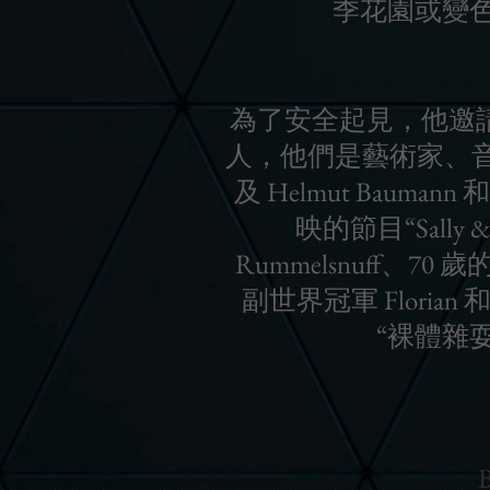
季花園或變
為了安全起見，他邀請
人，他們是藝術家、音樂家或幽
及 Helmut Baum
映的節目“Sall
Rummelsnuff、70 
副世界冠軍 Florian
“裸體雜