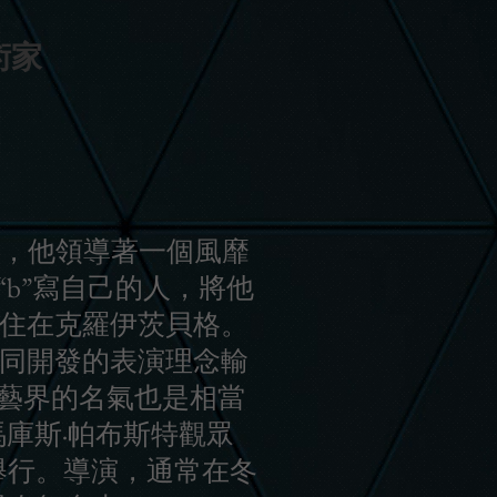
術家
人，他領導著一個風靡
b”寫自己的人，將他
地，住在克羅伊茨貝格。
n共同開發的表演理念輸
藝界的名氣也是相當
庫斯·帕布斯特觀眾
舉行。導演，通常在冬