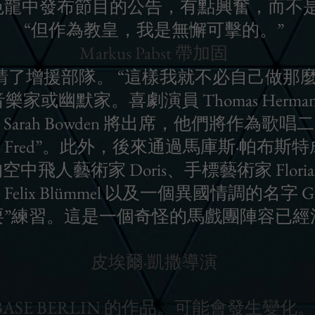
色龍中發布節目的公告，有點興奮，而不
“但作為教皇，我是無懈可擊的。”
Markus Pabst 帶加固
了增援部隊。 “這樣我就不必自己做那麼多了
默家。喜劇演員 Thomas Hermanns 和 S
ann 和 Sarah Bowden 將出席，他們將
y & Fred”。此外，後來通過馬庫斯·帕布
歲的空中飛人藝術家 Doris、手標藝術家 Florian Z
 和 Felix Blümmel 以及一個異國情調的名
耍”練習。這是一個奇怪的馬戲團陣容已經
皮埃爾·凱撒導演
BASE BERLIN 的作品。可能會發生變化。