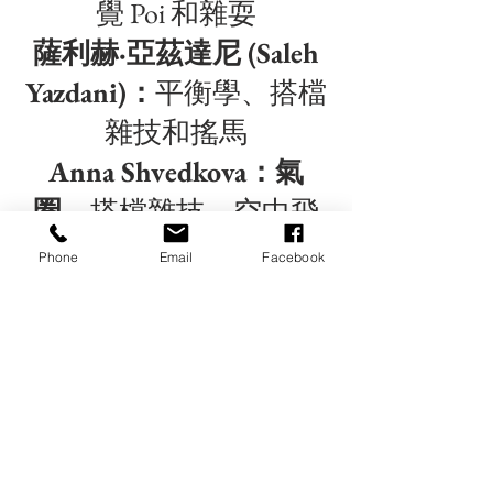
覺 Poi 和雜耍
薩利赫·亞茲達尼 (Saleh
Yazdani)：
平衡學、搭檔
雜技和搖馬
Anna Shvedkova：氣
圈
、搭檔雜技、空中飛
人和舞蹈
Phone
Email
Facebook
賽琳娜·盧安娜·黛德麗：
Cyr Wheel、空中網與舞
蹈
Mona & Laura：
Duo 垂
直繩索、Duo Cube 和
Duo 肩帶