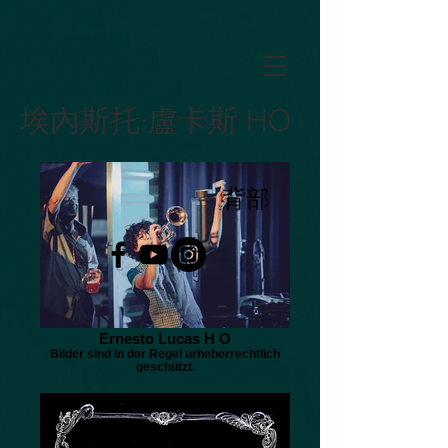
GTM-5LHRHSV
埃內斯托·盧卡斯 HO
背部
Ernesto Lucas H O
Bilder sind in der Regel urheberrechtlich
geschützt.