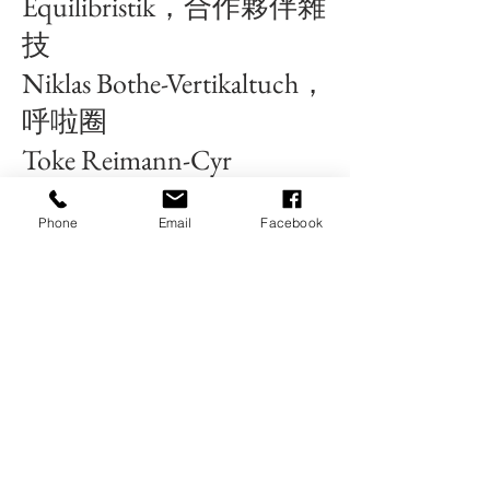
Equilibristik，合作夥伴雜
技
Niklas Bothe-Vertikaltuch，
呼啦圈
Toke Reimann-Cyr
Wheel，雜技搭檔
Phone
Email
Facebook
邁克·德內爾特 (Maik
Dehnelt) 唱歌
JARNOTH木偶師，木偶
導演
Ernesto Lucas HO-
Diabolo，繪畫藝術