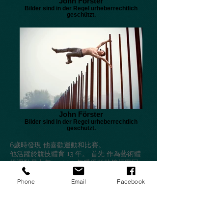
John Förster
Bilder sind in der Regel urheberrechtlich
geschützt.
John Förster
Bilder sind in der Regel urheberrechtlich
geschützt.
6歲時發現 他喜歡運動和比賽。
他活躍於競技體育 13 年。 首先 作為藝術體
操運動員七年，2000 年獲得柏林錦標賽冠
軍，然後轉行 他參加體育雜技比賽，並且 在
德國國家隊效力四年。
Phone
Email
Facebook
除了多個德國冠軍頭銜， 熱 二 世界和歐洲錦
標賽。
自 2007 年以來，約翰是 活躍的藝術家和自
由行者， 從事武術、欺騙、跑酷和特技表