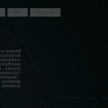
製作
Neue Seite
) 的作品“奇怪的果實”
在話語在當今藝
的目的是將其內
合這首歷史歌曲
此，在我的作品
全由我自己設計
項目的組成部
，特別是雜技藝
，因為我相信他