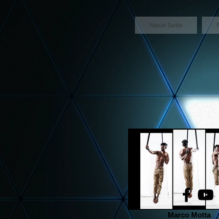
GTM-5LHRHSV
Neue Seite
Marco Motta