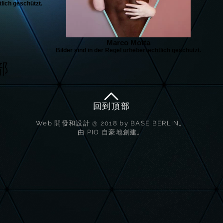
tlich geschützt.
Marco Motta
Bilder sind in der Regel urheberrechtlich geschützt.
部
回到頂部
Web 開發和設計 @ 2018 by BASE BERLIN。
由 PIO 自豪地創建。