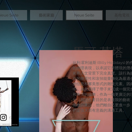
Neue Seite
藝術家廳
Neue Seite
基地電視
馬可·莫塔
比利·霍利迪斯 (Billy Hollidays
的物理表現，以承認它所體現的潛
術和人文背景下完全真實。該行為
在的物質性和哀悼能量轉化為最適
的信息和審美形式的雜技元素。因
中，為此選擇了帶子來完成一個完
和表演的編舞，作為一個更廣泛的
分，我的主要目的是表達我的藝術
術總的來說，他們離自己更進一步
們是強大而有意義的溝通工具。