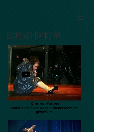
GTM-5LHRHSV
西梅娜·阿梅里
背部
Ximena Ameri
Bilder sind in der Regel urheberrechtlich
geschützt.