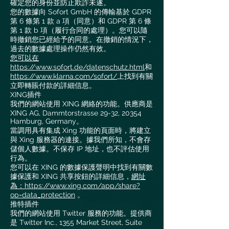
確定您的身份並防止欺詐未遂。
您的數據向 Sofort GmbH 的傳輸基於 GDPR
第 6 條第 1 款 a 項（同意）和 GDPR 第 6 條
第 1 款 b 項（履行合同的處理）。您可以隨
時撤銷您已經給予的同意。在撤銷的情況下，
過去的數據處理操作仍然有效。
您可以在
https://www.sofort.de/datenschutz.html
和
https://www.klarna.com/sofort/
上找到有關
立即轉賬付款的詳細信息。
XING插件
我們的網站使用 XING 網絡的功能。供應商是
XING AG, Dammtorstrasse 29-32, 20354
Hamburg, Germany。
當調用具有集成 Xing 功能的頁面時，將建立
與 Xing 服務器的連接。據我們所知，不會存
儲個人數據。不保存 IP 地址，也不評估使用
行為。
您可以在 XING 的數據保護聲明中找到有關數
據保護和 XING 共享按鈕的詳細信息，
網址
為：https://www.xing.com/app/share?
op=data_protection
。
推特插件
我們的網站使用 Twitter 服務的功能。提供商
是 Twitter Inc., 1355 Market Street, Suite