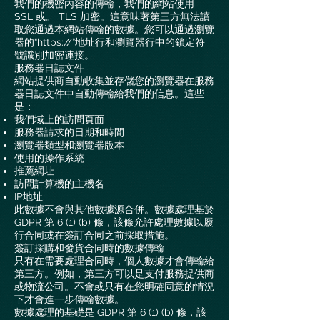
我們的機密內容的傳輸，我們的網站使用
SSL 或。 TLS 加密。這意味著第三方無法讀
取您通過本網站傳輸的數據。您可以通過瀏覽
器的“https://”地址行和瀏覽器行中的鎖定符
號識別加密連接。
服務器日誌文件
網站提供商自動收集並存儲您的瀏覽器在服務
器日誌文件中自動傳輸給我們的信息。這些
是：
我們域上的訪問頁面
服務器請求的日期和時間
瀏覽器類型和瀏覽器版本
使用的操作系統
推薦網址
訪問計算機的主機名
IP地址
此數據不會與其他數據源合併。數據處理基於
GDPR 第 6 (1) (b) 條，該條允許處理數據以履
行合同或在簽訂合同之前採取措施。
簽訂採購和發貨合同時的數據傳輸
只有在需要處理合同時，個人數據才會傳輸給
第三方。例如，第三方可以是支付服務提供商
或物流公司。不會或只有在您明確同意的情況
下才會進一步傳輸數據。
數據處理的基礎是 GDPR 第 6 (1) (b) 條，該