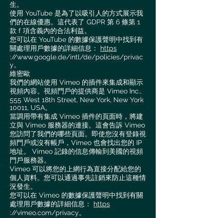
生。
使用 YouTube 是為了以吸引人的方式展示我
們的在線優惠。這代表了 GDPR 第 6 條第 1
款 f 項含義內的合法利益。
您可以在 YouTube 的數據保護聲明中找到有
關處理用戶數據的詳細信息：
https
://www.google.de/intl/de/policies/privac
y。
維密歐
我們的網站使用 Vimeo 的插件來集成和顯示
視頻內容。視頻門戶的提供商是 Vimeo Inc.,
555 West 18th Street, New York, New York
10011, USA。
當調用帶有集成 Vimeo 插件的頁面時，將建
立與 Vimeo 服務器的連接。這會告訴 Vimeo
您訪問了我們的哪些頁面。即使您沒有登錄視
頻門戶或沒有帳戶，Vimeo 也會找出您的 IP
地址。 Vimeo 記錄的信息傳輸到美國的視頻
門戶服務器。
Vimeo 可以將您的上網行為直接分配給您的
個人資料。您可以通過事先註銷來防止這種情
況發生。
您可以在 Vimeo 的數據保護聲明中找到有關
處理用戶數據的詳細信息：
https
://vimeo.com/privacy。