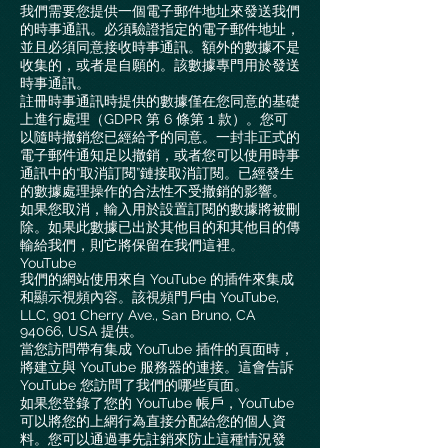
我們需要您提供一個電子郵件地址來發送我們
的時事通訊。必須驗證指定的電子郵件地址，
並且必須同意接收時事通訊。額外的數據不是
收集的，或者是自願的。該數據專門用於發送
時事通訊。
註冊時事通訊時提供的數據僅在您同意的基礎
上進行處理（GDPR 第 6 條第 1 款）。您可
以隨時撤銷您已經給予的同意。一封非正式的
電子郵件通知足以撤銷，或者您可以使用時事
通訊中的“取消訂閱”鏈接取消訂閱。已經發生
的數據處理操作的合法性不受撤銷的影響。
如果您取消，輸入用於設置訂閱的數據將被刪
除。如果此數據已出於其他目的和其他目的傳
輸給我們，則它將保留在我們這裡。
YouTube
我們的網站使用來自 YouTube 的插件來集成
和顯示視頻內容。該視頻門戶由 YouTube,
LLC, 901 Cherry Ave., San Bruno, CA
94066, USA 提供。
當您訪問帶有集成 YouTube 插件的頁面時，
將建立與 YouTube 服務器的連接。這會告訴
YouTube 您訪問了我們的哪些頁面。
如果您登錄了您的 YouTube 帳戶，YouTube
可以將您的上網行為直接分配給您的個人資
料。您可以通過事先註銷來防止這種情況發