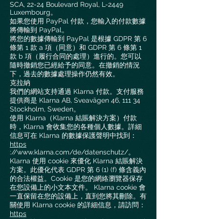
SCA, 22-24 Boulevard Royal, L-2449
Luxembourg。
如果您使用 PayPal 付款，您輸入的付款數據
將傳輸到 PayPal。
將您的數據傳輸到 PayPal 是根據 GDPR 第 6
條第 1 款 a 項（同意）和 GDPR 第 6 條第 1
款 b 項（履行合同的處理）進行的。您可以
隨時撤銷您已經給予的同意。在撤銷的情況
下，過去的數據處理操作仍然有效。
克拉納
我們的網站支持通過 Klarna 付款。支付服務
提供商是 Klarna AB, Sveavägen 46, 111 34
Stockholm, Sweden。
使用 Klarna（Klarna 結賬解決方案）付款
時，Klarna 會收集您的各種個人數據。詳細
信息可在 Klarna 的數據保護聲明中找到：
https
://www.klarna.com/de/datenschutz/。
Klarna 使用 cookie 來優化 Klarna 結賬解決
方案。此優化代表 GDPR 第 6 (1) (f) 條含義內
的合法權益。Cookie 是您的網絡瀏覽器保存
在您設備上的小文本文件。 Klarna cookie 會
一直保留在您的設備上，直到您將其刪除。有
關使用 Klarna cookie 的詳細信息，請訪問：
https