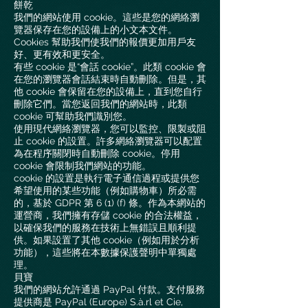
餅乾
我們的網站使用 cookie。這些是您的網絡瀏
覽器保存在您的設備上的小文本文件。
Cookies 幫助我們使我們的報價更加用戶友
好、更有效和更安全。
有些 cookie 是“會話 cookie”。此類 cookie 會
在您的瀏覽器會話結束時自動刪除。但是，其
他 cookie 會保留在您的設備上，直到您自行
刪除它們。當您返回我們的網站時，此類
cookie 可幫助我們識別您。
使用現代網絡瀏覽器，您可以監控、限製或阻
止 cookie 的設置。許多網絡瀏覽器可以配置
為在程序關閉時自動刪除 cookie。停用
cookie 會限制我們網站的功能。
cookie 的設置是執行電子通信過程或提供您
希望使用的某些功能（例如購物車）所必需
的，基於 GDPR 第 6 (1) (f) 條。作為本網站的
運營商，我們擁有存儲 cookie 的合法權益，
以確保我們的服務在技術上無錯誤且順利提
供。如果設置了其他 cookie（例如用於分析
功能），這些將在本數據保護聲明中單獨處
理。
貝寶
我們的網站允許通過 PayPal 付款。支付服務
提供商是 PayPal (Europe) S.à.rl et Cie,