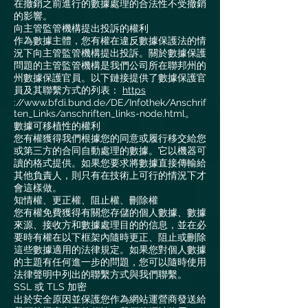
在撤銷之前進行的數據處理的合法性不受撤銷
的影響。
向主管監管機構提出投訴的權利
作為數據主體，您有權在違反數據保護法的情
況下向主管監管機構提出投訴。關於數據保護
問題的主管監管機構是我們公司所在聯邦州的
州數據保護官員。以下鏈接提供了數據保護官
員及其聯繫方式的列表：
https
://www.bfdi.bund.de/DE/Infothek/Anschrif
ten_Links/anschriften_links-node.html。
數據可移植性的權利
您有權獲得我們根據您的同意或履行移交給您
或第三方的合同自動處理的數據。它以機器可
讀的格式提供。如果您要求將數據直接傳輸給
其他負責人，則只有在技術上可行的情況下才
會這樣做。
知情權、更正權、阻止權、刪除權
您有權免費獲得有關您存儲的個人數據、數據
來源、接收方和數據處理目的的信息，並在必
要時有權在以下框架內隨時更正、阻止或刪除
這些數據適用的法律規定。如果您對個人數據
的主題有任何進一步的問題，您可以隨時使用
法律聲明中列出的聯繫方式與我們聯繫。
SSL 或 TLS 加密
出於安全原因並保護您作為網站運營商發送給