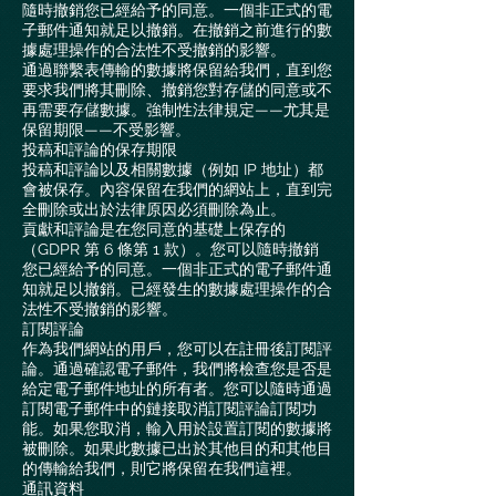
隨時撤銷您已經給予的同意。一個非正式的電
子郵件通知就足以撤銷。在撤銷之前進行的數
據處理操作的合法性不受撤銷的影響。
通過聯繫表傳輸的數據將保留給我們，直到您
要求我們將其刪除、撤銷您對存儲的同意或不
再需要存儲數據。強制性法律規定——尤其是
保留期限——不受影響。
投稿和評論的保存期限
投稿和評論以及相關數據（例如 IP 地址）都
會被保存。內容保留在我們的網站上，直到完
全刪除或出於法律原因必須刪除為止。
貢獻和評論是在您同意的基礎上保存的
（GDPR 第 6 條第 1 款）。您可以隨時撤銷
您已經給予的同意。一個非正式的電子郵件通
知就足以撤銷。已經發生的數據處理操作的合
法性不受撤銷的影響。
訂閱評論
作為我們網站的用戶，您可以在註冊後訂閱評
論。通過確認電子郵件，我們將檢查您是否是
給定電子郵件地址的所有者。您可以隨時通過
訂閱電子郵件中的鏈接取消訂閱評論訂閱功
能。如果您取消，輸入用於設置訂閱的數據將
被刪除。如果此數據已出於其他目的和其他目
的傳輸給我們，則它將保留在我們這裡。
通訊資料