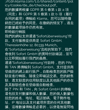
://cdn.klarna.com/1.0/shared/content/pol
icy/cookie/de_de/checkout.pdf。
您的數據將根據 GDPR 第 6 條第 1 款 a 項
（同意）和 GDPR 第 6 條第 1 款 b 項（履行
合同的處理）傳輸給 Klarna。您可以隨時撤
銷您已經給予的同意。在撤銷的情況下，過去
的數據處理操作仍然有效。
即時銀行轉賬
我們的網站支持通過“Sofortüberweisung”付
款。支付服務提供商是 Sofort GmbH,
Theresienhöhe 12, 80339 Munich。
在“Sofortüberweisung”流程的幫助下，我們
會收到 Sofort GmbH 的實時付款確認，並可
以立即開始履行我們的義務。
通過“Sofortüberweisung”付款時，您的 PIN
和 TAN 將傳輸到 Sofort GmbH。支付提供商
登錄您的網上銀行賬戶，自動檢查您的賬戶餘
額並進行轉賬。隨後立即確認交易。您的銷售
額、透支額度的信用額度以及其他賬戶的存在
及其餘額也會在登錄後自動檢查。
除了 PIN 和 TAN，向 Sofort GmbH 的傳輸
還包括支付數據和個人數據。您的個人數據包
括您的姓名、地址、電話號碼、電子郵件地
址、IP 地址以及支付處理所需的任何其他數
據。這種數據傳輸是必要的，以便毫無疑問地