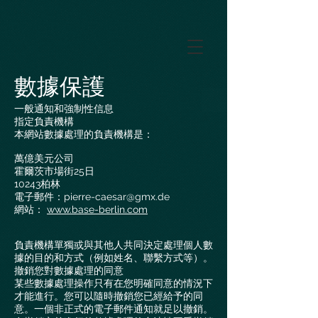
GTM-5LHRHSV
數據保護
一般通知和強制性信息
指定負責機構
本網站數據處理的負責機構是：
萬億美元公司
霍爾茨市場街25日
10243柏林
電子郵件：
pierre-caesar@gmx.de
網站：
www.base-berlin.com
負責機構單獨或與其他人共同決定處理個人數
據的目的和方式（例如姓名、聯繫方式等）。
撤銷您對數據處理的同意
某些數據處理操作只有在您明確同意的情況下
才能進行。您可以隨時撤銷您已經給予的同
意。一個非正式的電子郵件通知就足以撤銷。