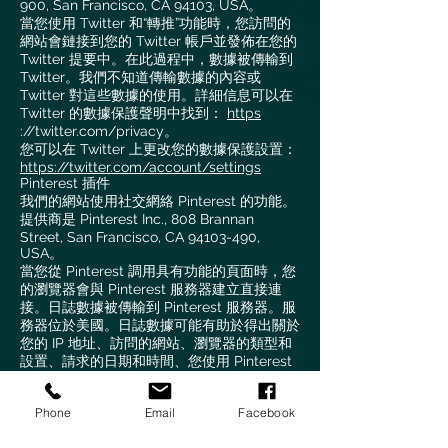
900, San Francisco, CA 94103, USA。
當您使用 Twitter 和“轉推”功能時，您訪問的
網站會鏈接到您的 Twitter 帳戶並發佈在您的
Twitter 提要中。在此過程中，數據被傳輸到
Twitter。我們不知道傳輸數據的內容或
Twitter 對這些數據的使用。詳細信息可以在
Twitter 的數據保護聲明中找到：
https
://twitter.com/privacy。
您可以在 Twitter 上更改您的數據保護設置：
https://twitter.com/account/settings
Pinterest 插件
我們的網站使用社交網絡 Pinterest 的功能。
提供商是 Pinterest Inc., 808 Brannan
Street, San Francisco, CA 94103-490,
USA。
當您從 Pinterest 調用具有功能的頁面時，您
的瀏覽器會與 Pinterest 服務器建立直接連
接。日誌數據被傳輸到 Pinterest 服務器。服
務器位於美國。日誌數據可能有助於得出關於
您的 IP 地址、訪問的網站、瀏覽器的類型和
設置、請求的日期和時間、您使用 Pinterest
和 cookie 的方式的結論。
您可以在 Pinterest 的數據保護信息中找到相
Phone
Email
Facebook
關詳細信息：
https
://about.pinterest.com/de/privacy-