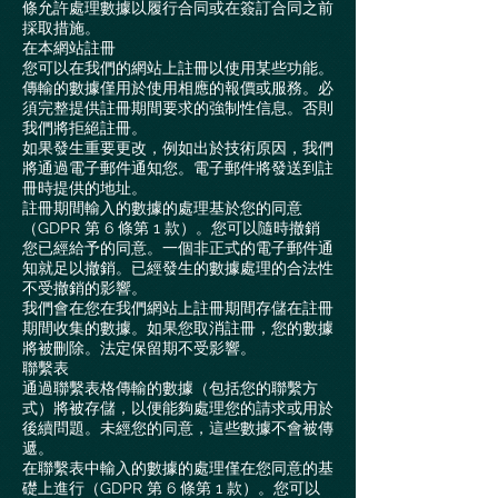
條允許處理數據以履行合同或在簽訂合同之前
採取措施。
在本網站註冊
您可以在我們的網站上註冊以使用某些功能。
傳輸的數據僅用於使用相應的報價或服務。必
須完整提供註冊期間要求的強制性信息。否則
我們將拒絕註冊。
如果發生重要更改，例如出於技術原因，我們
將通過電子郵件通知您。電子郵件將發送到註
冊時提供的地址。
註冊期間輸入的數據的處理基於您的同意
（GDPR 第 6 條第 1 款）。您可以隨時撤銷
您已經給予的同意。一個非正式的電子郵件通
知就足以撤銷。已經發生的數據處理的合法性
不受撤銷的影響。
我們會在您在我們網站上註冊期間存儲在註冊
期間收集的數據。如果您取消註冊，您的數據
將被刪除。法定保留期不受影響。
聯繫表
通過聯繫表格傳輸的數據（包括您的聯繫方
式）將被存儲，以便能夠處理您的請求或用於
後續問題。未經您的同意，這些數據不會被傳
遞。
在聯繫表中輸入的數據的處理僅在您同意的基
礎上進行（GDPR 第 6 條第 1 款）。您可以